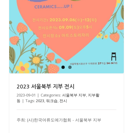
2023 서울북부 지부 전시
2023-09-01
|
Categories:
서울북부 지부
,
지부활
동
|
Tags:
2023
,
워크숍
,
전시
2019 서울남부 전지연선생 공방 스터디 모임
주최: (사)한국여류도예가협회 - 서울북부 지부
서울남부 지부
지부활동