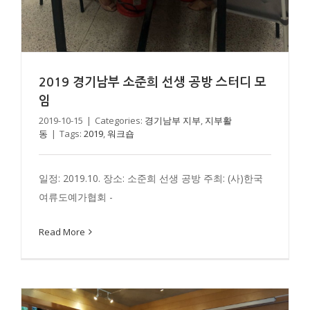
2019 경기남부 소준희 선생 공방 스터디 모
임
2019-10-15
|
Categories:
경기남부 지부
,
지부활
동
|
Tags:
2019
,
워크숍
일정: 2019.10. 장소: 소준희 선생 공방 주최: (사)한국
2019 경기북부 모윤갤러리
여류도예가협회 -
경기북부 지부
지부활동
Read More