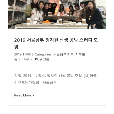
2019 서울남부 정지현 선생 공방 스터디 모
임
2019 경기남부 소준희 선생 공방 스터디 모임
2019-11-08
|
Categories:
서울남부 지부
,
지부활
동
|
Tags:
2019
,
워크숍
경기남부 지부
지부활동
일정: 2019.11. 장소: 정지현 선생 공방 주최: (사)한국
여류도예가협회 - 서울남부
Read More