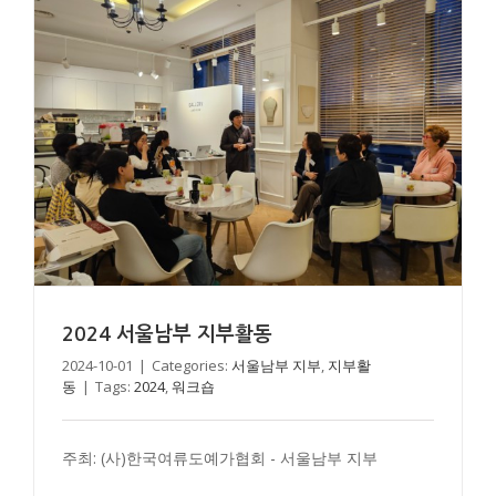
2024 서울남부 지부활동
2024 서울북부 지부 그룹전
2024-10-01
|
Categories:
서울남부 지부
,
지부활
동
|
Tags:
2024
,
워크숍
서울북부 지부
지부활동
주최: (사)한국여류도예가협회 - 서울남부 지부