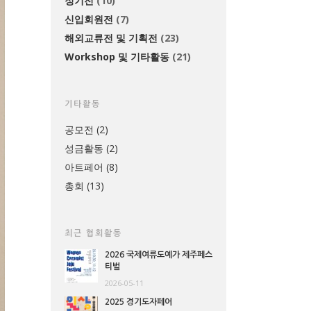
정기전
(10)
신입회원전
(7)
해외교류전 및 기획전
(23)
Workshop 및 기타활동
(21)
기타활동
공모전
(2)
성금활동
(2)
아트페어
(8)
총회
(13)
최근 협회활동
2026 국제여류도예가 제주페스
티벌
2026-05-11
2025 경기도자페어