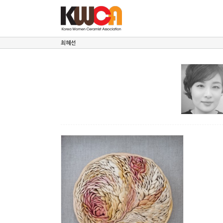
Skip
to
content
최혜선
기억과 추억들
최혜선