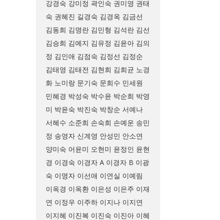
강경숙
강미정
곽인숙
권미영
권태
숙
권혜진
길경숙
김경옥
김금선
김동희
김명란
김민형
김석란
김선
김승희
김예지
김유정
김윤아
김의
정
김인애
김점숙
김정선
김정순
김태영
김태전
김현희
김희균
노경
화
노미랑
문기숙
문희수
민세원
민혜경
박성숙
박수윤
박순희
박영
미
박윤숙
박진숙
박창순
서예나
서혜수
소준희
손숙희
손예운
송민
정
송영자
신계영
안성민
안소연
양미숙
어윤미
오현미
윤정인
윤현
경
이경숙
이경자 A
이경자 B
이광
숙
이명자
이선애
이연실
이예림
이옥경
이옥환
이은성
이은주
이재
연
이정우
이주하
이지나
이지연
이지혜
이진복
이진숙
이진아
이혜