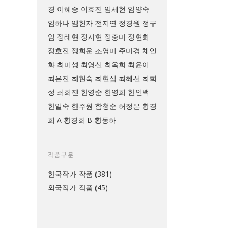
경
이혜승
이효진
임세현
임양숙
임하나
임헌자
전지연
정경원
정구
임
정레현
정지현
정충미
정현희
정호진
정희운
조영미
주미경
채인
화
최미성
최영신
최옥희
최윤이
최은진
최현숙
최현심
최혜선
최회
성
최희진
한영순
한영희
한인백
한일숙
한주원
함청순
허정은
황경
희 A
황경희 B
황동하
작품구분
한국작가 작품
(381)
외국작가 작품
(45)