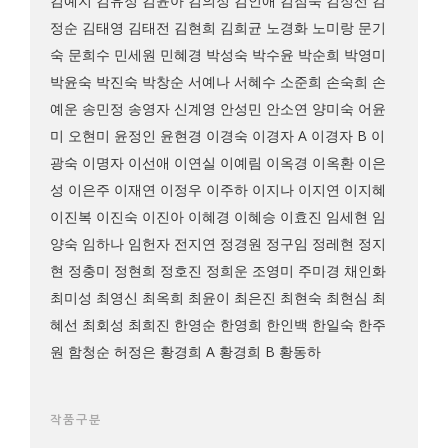
김예지
김유정
김윤아
김의정
김인애
김점숙
김정선
김
정순
김태영
김태전
김현희
김희균
노경화
노미랑
문기
숙
문희수
민세원
민혜경
박성숙
박수윤
박순희
박영미
박윤숙
박진숙
박창순
서예나
서혜수
소준희
손숙희
손
예운
송민정
송영자
신계영
안성민
안소연
양미숙
어윤
미
오현미
윤정인
윤현경
이경숙
이경자 A
이경자 B
이
광숙
이명자
이선애
이연실
이예림
이옥경
이옥환
이은
성
이은주
이재연
이정우
이주하
이지나
이지연
이지혜
이진복
이진숙
이진아
이혜경
이혜승
이효진
임세현
임
양숙
임하나
임헌자
전지연
정경원
정구임
정레현
정지
현
정충미
정현희
정호진
정희운
조영미
주미경
채인화
최미성
최영신
최옥희
최윤이
최은진
최현숙
최현심
최
혜선
최회성
최희진
한영순
한영희
한인백
한일숙
한주
원
함청순
허정은
황경희 A
황경희 B
황동하
작품구분