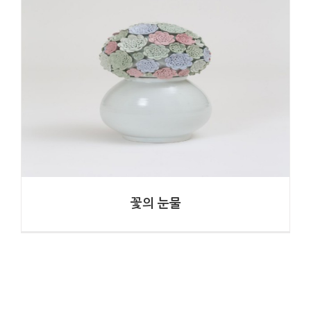
꽃의 눈물