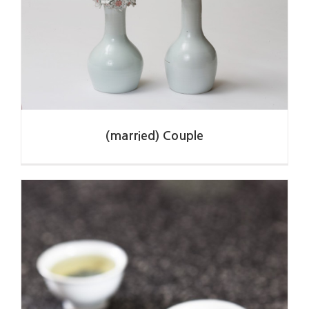
김태영
(married) Couple