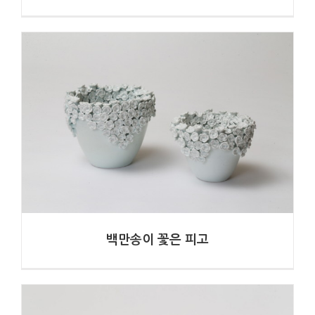
꽃의 눈물
김태영
백만송이 꽃은 피고