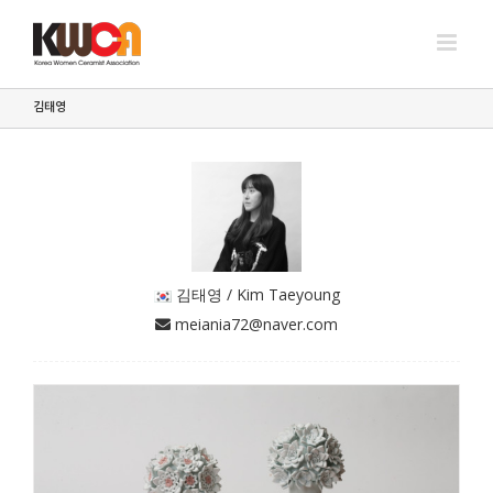
Skip
to
content
김태영
(married) Couple
김태영
 김태영 / Kim Taeyoung
 meiania72@naver.com
Put in flower