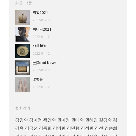
최근 작품
작업2021
2022-01-12
이미지2021
2022-01-12
still life
2022-01-12
Good News
2022-01-12
꽃병들
2022-01-12
협회작가
강경숙
강미정
곽인숙
권미영
권태숙
권혜진
길경숙
김
경옥
김금선
김동희
김명란
김민형
김석란
김선
김승희