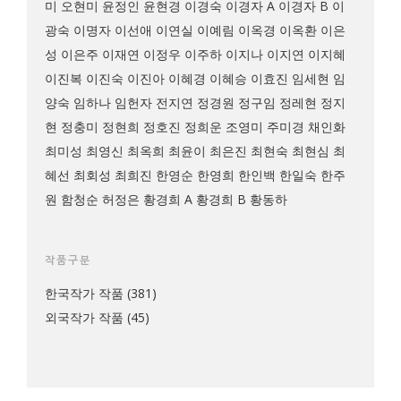
미
오현미
윤정인
윤현경
이경숙
이경자 A
이경자 B
이
광숙
이명자
이선애
이연실
이예림
이옥경
이옥환
이은
성
이은주
이재연
이정우
이주하
이지나
이지연
이지혜
이진복
이진숙
이진아
이혜경
이혜승
이효진
임세현
임
양숙
임하나
임헌자
전지연
정경원
정구임
정레현
정지
현
정충미
정현희
정호진
정희운
조영미
주미경
채인화
최미성
최영신
최옥희
최윤이
최은진
최현숙
최현심
최
혜선
최회성
최희진
한영순
한영희
한인백
한일숙
한주
원
함청순
허정은
황경희 A
황경희 B
황동하
작품구분
한국작가 작품
(381)
외국작가 작품
(45)