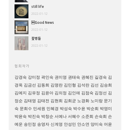
still life
2022-01-12
Good News
2022-01-12
꽃병들
2022-01-12
협회작가
강경숙
강미정
곽인숙
권미영
권태숙
권혜진
길경숙
김
경옥
김금선
김동희
김명란
김민형
김석란
김선
김승희
김예지
김유정
김윤아
김의정
김인애
김점숙
김정선
김
정순
김태영
김태전
김현희
김희균
노경화
노미랑
문기
숙
문희수
민세원
민혜경
박성숙
박수윤
박순희
박영미
박윤숙
박진숙
박창순
서예나
서혜수
소준희
손숙희
손
예운
송민정
송영자
신계영
안성민
안소연
양미숙
어윤