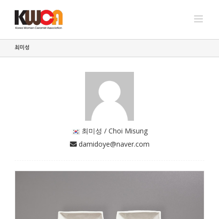
Skip
to
content
최미성
연리문
최미성
 최미성 / Choi Misung
 damidoye@naver.com