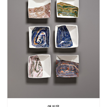
초록물결 (연리문)
최미성