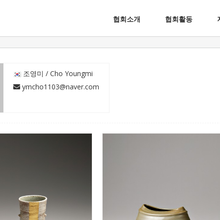
협회소개
협회활동
칼라-화이트 1
편형기
조영미
 조영미 / Cho Youngmi
조영미
 ymcho1103@naver.com