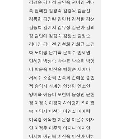
강경숙
강미정
곽인숙
권미영
권태
숙
권혜진
길경숙
김경옥
김금선
김동희
김명란
김민형
김석란
김선
김승희
김예지
김유정
김윤아
김의
정
김인애
김점숙
김정선
김정순
김태영
김태전
김현희
김희균
노경
화
노미랑
문기숙
문희수
민세원
민혜경
박성숙
박수윤
박순희
박영
미
박윤숙
박진숙
박창순
서예나
서혜수
소준희
손숙희
손예운
송민
정
송영자
신계영
안성민
안소연
양미숙
어윤미
오현미
윤정인
윤현
경
이경숙
이경자 A
이경자 B
이광
숙
이명자
이선애
이연실
이예림
이옥경
이옥환
이은성
이은주
이재
연
이정우
이주하
이지나
이지연
이지혜
이진복
이진숙
이진아
이혜