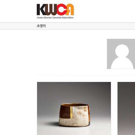
Skip
to
content
조영미
젊은 나
조영미