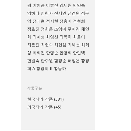
경
이혜승
이효진
임세현
임양숙
임하나
임헌자
전지연
정경원
정구
임
정레현
정지현
정충미
정현희
정호진
정희운
조영미
주미경
채인
화
최미성
최영신
최옥희
최윤이
최은진
최현숙
최현심
최혜선
최회
성
최희진
한영순
한영희
한인백
한일숙
한주원
함청순
허정은
황경
희 A
황경희 B
황동하
작품구분
한국작가 작품
(381)
외국작가 작품
(45)