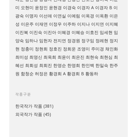
미
오현미
윤정인
윤현경
이경숙
이경자 A
이경자 B
이
광숙
이명자
이선애
이연실
이예림
이옥경
이옥환
이은
성
이은주
이재연
이정우
이주하
이지나
이지연
이지혜
이진복
이진숙
이진아
이혜경
이혜승
이효진
임세현
임
양숙
임하나
임헌자
전지연
정경원
정구임
정레현
정지
현
정충미
정현희
정호진
정희운
조영미
주미경
채인화
최미성
최영신
최옥희
최윤이
최은진
최현숙
최현심
최
혜선
최회성
최희진
한영순
한영희
한인백
한일숙
한주
원
함청순
허정은
황경희 A
황경희 B
황동하
작품구분
한국작가 작품
(381)
외국작가 작품
(45)