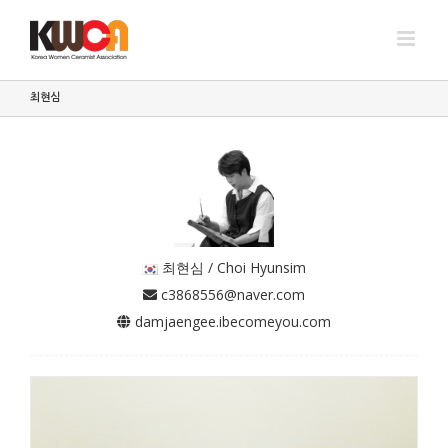
Skip
to
content
최현심
 최현심 / Choi Hyunsim
 c3868556@naver.com
생명
 damjaengee.ibecomeyou.com
최현심