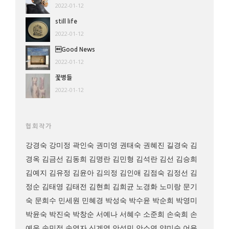
2022-01-12
still life
2022-01-12
Good News
2022-01-12
꽃병들
2022-01-12
협회작가
강경숙
강미정
곽인숙
권미영
권태숙
권혜진
길경숙
김
경옥
김금선
김동희
김명란
김민형
김석란
김선
김승희
김예지
김유정
김윤아
김의정
김인애
김점숙
김정선
김
정순
김태영
김태전
김현희
김희균
노경화
노미랑
문기
숙
문희수
민세원
민혜경
박성숙
박수윤
박순희
박영미
박윤숙
박진숙
박창순
서예나
서혜수
소준희
손숙희
손
예운
송민정
송영자
신계영
안성민
안소연
양미숙
어윤