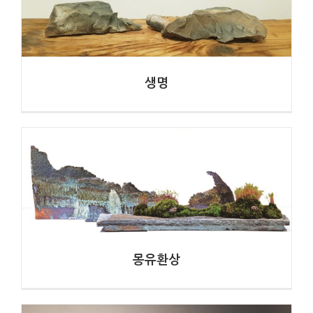
몽유환상
생명
최현심
설산
최현심
몽유환상