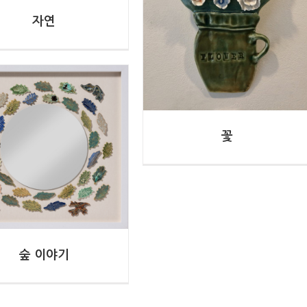
강미정
자연
꽃
숲 이야기