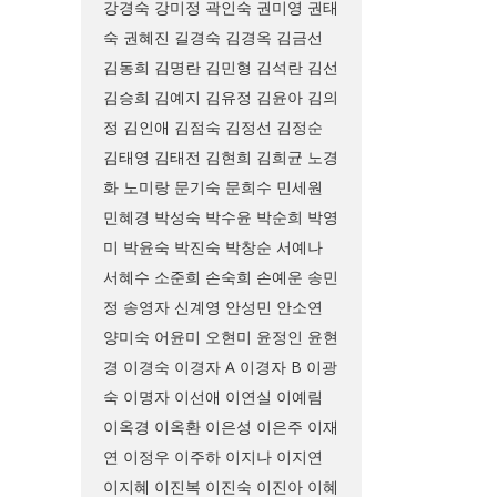
강경숙
강미정
곽인숙
권미영
권태
숙
권혜진
길경숙
김경옥
김금선
김동희
김명란
김민형
김석란
김선
김승희
김예지
김유정
김윤아
김의
정
김인애
김점숙
김정선
김정순
김태영
김태전
김현희
김희균
노경
화
노미랑
문기숙
문희수
민세원
민혜경
박성숙
박수윤
박순희
박영
미
박윤숙
박진숙
박창순
서예나
서혜수
소준희
손숙희
손예운
송민
정
송영자
신계영
안성민
안소연
양미숙
어윤미
오현미
윤정인
윤현
경
이경숙
이경자 A
이경자 B
이광
숙
이명자
이선애
이연실
이예림
이옥경
이옥환
이은성
이은주
이재
연
이정우
이주하
이지나
이지연
이지혜
이진복
이진숙
이진아
이혜