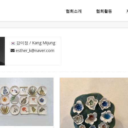
협회소개
협회활동
꽃
강미정
 강미정 / Kang Mijung
 esther_k@naver.com
자연
강미정
숲 이야기