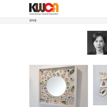
Skip
to
content
강미정
꽃II
강미정