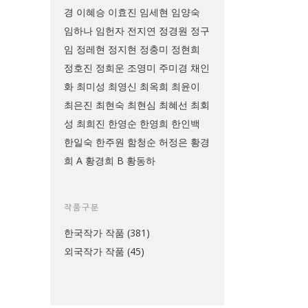
경
이혜승
이효진
임세현
임양숙
임하나
임헌자
전지연
정경원
정구
임
정레현
정지현
정충미
정현희
정호진
정희운
조영미
주미경
채인
화
최미성
최영신
최옥희
최윤이
최은진
최현숙
최현심
최혜선
최회
성
최희진
한영순
한영희
한인백
한일숙
한주원
함청순
허정은
황경
희 A
황경희 B
황동하
작품구분
한국작가 작품
(381)
외국작가 작품
(45)