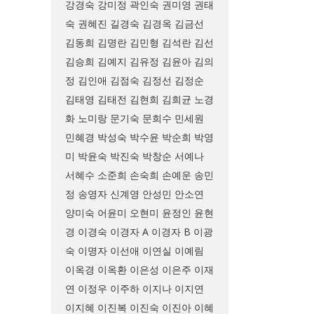
강경숙
강미정
곽인숙
권미영
권태
숙
권혜진
길경숙
김경옥
김금선
김동희
김명란
김민형
김석란
김선
김승희
김예지
김유정
김윤아
김의
정
김인애
김점숙
김정선
김정순
김태영
김태전
김현희
김희균
노경
화
노미랑
문기숙
문희수
민세원
민혜경
박성숙
박수윤
박순희
박영
미
박윤숙
박진숙
박창순
서예나
서혜수
소준희
손숙희
손예운
송민
정
송영자
신계영
안성민
안소연
양미숙
어윤미
오현미
윤정인
윤현
경
이경숙
이경자 A
이경자 B
이광
숙
이명자
이선애
이연실
이예림
이옥경
이옥환
이은성
이은주
이재
연
이정우
이주하
이지나
이지연
이지혜
이진복
이진숙
이진아
이혜