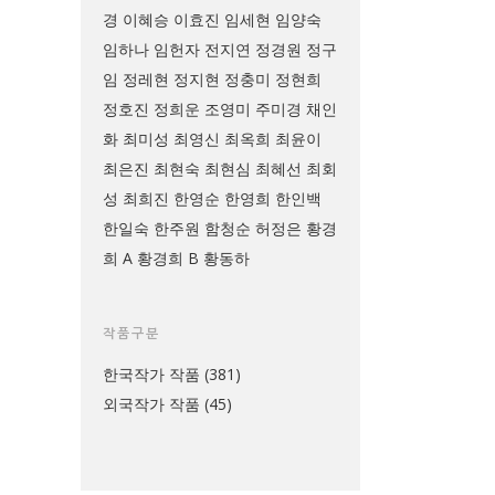
경
이혜승
이효진
임세현
임양숙
임하나
임헌자
전지연
정경원
정구
임
정레현
정지현
정충미
정현희
정호진
정희운
조영미
주미경
채인
화
최미성
최영신
최옥희
최윤이
최은진
최현숙
최현심
최혜선
최회
성
최희진
한영순
한영희
한인백
한일숙
한주원
함청순
허정은
황경
희 A
황경희 B
황동하
작품구분
한국작가 작품
(381)
외국작가 작품
(45)