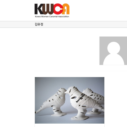
Skip
to
content
김유정
2020 신입회원전시
김유정